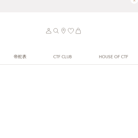
×
帝舵表
CTF CLUB
HOUSE OF CTF