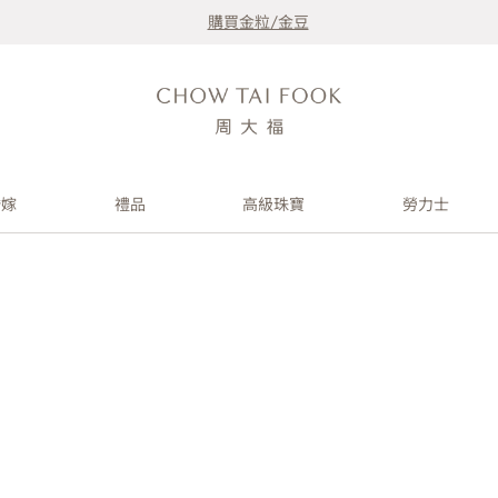
購買金粒/金豆
婚嫁
禮品
高級珠寶
勞力士