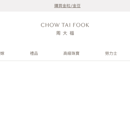
購買金粒/金豆
婚嫁
禮品
高級珠寶
勞力士