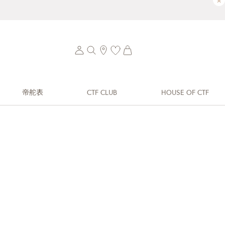
×
帝舵表
CTF CLUB
HOUSE OF CTF