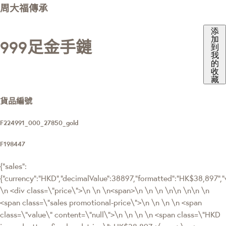
周大福傳承
添
加
999足金手鏈
到
我
的
收
藏
貨品編號
F224991_000_27850_gold
F198447
{"sales":
{"currency":"HKD","decimalValue":38897,"formatted":"HK$38,897"
\n <div class=\"price\">\n \n \n<span>\n \n \n \n\n \n\n \n
<span class=\"sales promotional-price\">\n \n \n \n <span
class=\"value\" content=\"null\">\n \n \n \n <span class=\"HKD