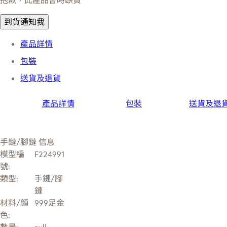
到貨通知我
產品詳情
包裝
送貨及退貨
產品詳情
包裝
送貨及退
手鏈/腳鏈 信息
模型編
F224991
號:
類型:
手鏈/腳
鏈
材料/顔
999足金
色:
數量:
null