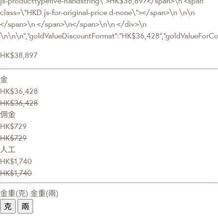
js-producttypefive-handstring\">HK$38,897</span>\n <span
class=\"HKD js-for-original-price d-none\"></span>\n \n\n
</span>\n </span>\n</span>\n\n </div>\n
\n\n\n","goldValueDiscountFormat":"HK$36,428","goldValueFor
HK$38,897
金
HK$36,428
HK$36,428
佣金
HK$729
HK$729
人工
HK$1,740
HK$1,740
金重(克)
金重(兩)
克
兩