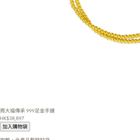
周大福傳承
999足金手鏈
HK$38,897
加入購物袋
抱歉，此產品暫時缺貨