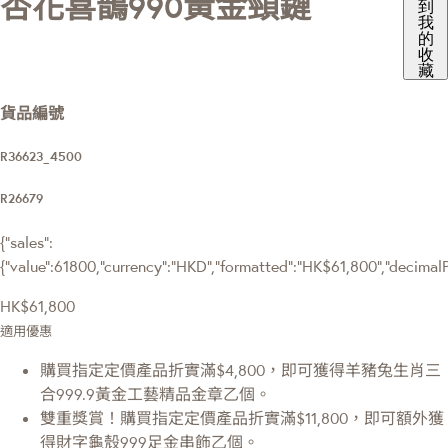
杏花喜鵲990黃金頸鏈
到
我
的
收
藏
貨品編號
R36623_4500
R26679
{"sales":
{"value":61800,"currency":"HKD","formatted":"HK$61,800","decimalPri
HK$61,800
適用優惠
購買指定定價產品折實滿$4,800，即可獲得羊豬兔生肖三
合999.9黃金工藝精品金章乙個。
雙重獎賞！購買指定定價產品折實滿$11,800，即可額外獲
得財字龜殼999足金串飾乙個。