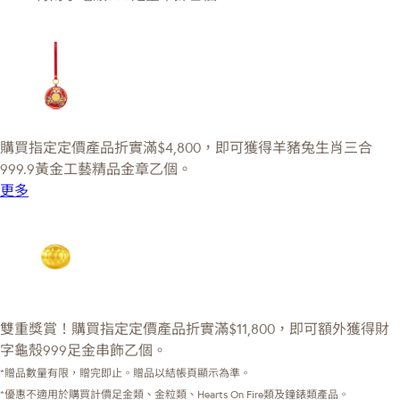
購買指定定價產品折實滿$4,800，即可獲得羊豬兔生肖三合
999.9黃金工藝精品金章乙個。
更多
雙重獎賞！購買指定定價產品折實滿$11,800，即可額外獲得財
字龜殼999足金串飾乙個。
*贈品數量有限，贈完即止。贈品以結帳頁顯示為準。
*優惠不適用於購買計價足金類、金粒類、Hearts On Fire類及鐘錶類產品。