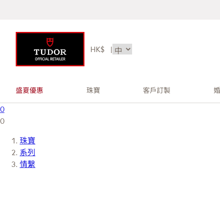
HK$
|
盛夏優惠
珠寶
客戶訂製
0
0
珠寶
系列
情繫