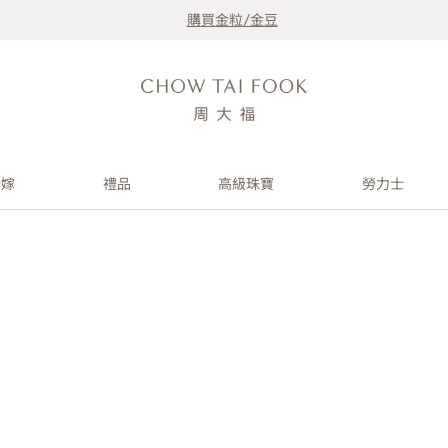
購買金粒/金豆
婚嫁
禮品
高級珠寶
勞力士