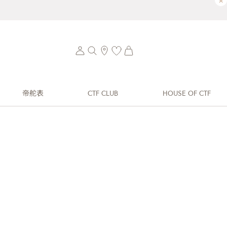
×
帝舵表
CTF CLUB
HOUSE OF CTF