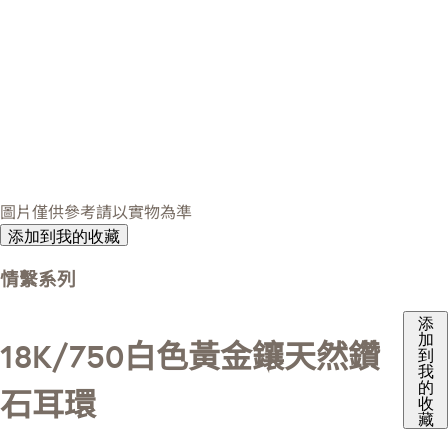
圖片僅供參考請以實物為準
添加到我的收藏
情繫系列
添
加
18K/750白色黃金鑲天然鑽
到
我
的
石耳環
收
藏