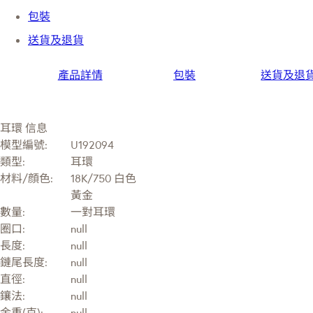
包裝
送貨及退貨
產品詳情
包裝
送貨及退
耳環 信息
模型編號:
U192094
類型:
耳環
材料/顔色:
18K/750 白色
黃金
數量:
一對耳環
圈口:
null
長度:
null
鏈尾長度:
null
直徑:
null
鑲法:
null
金重(克):
null