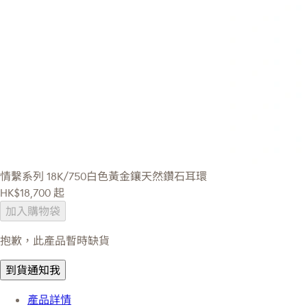
情繫系列
18K/750白色黃金鑲天然鑽石耳環
HK$18,700
起
加入購物袋
抱歉，此產品暫時缺貨
到貨通知我
產品詳情