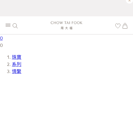
×
0
0
珠寶
系列
情繫