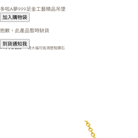
多啦A夢999足金工藝精品吊墜
加入購物袋
抱歉，此產品暫時缺貨
到貨通知我
周大福可追溯歷程鑽石