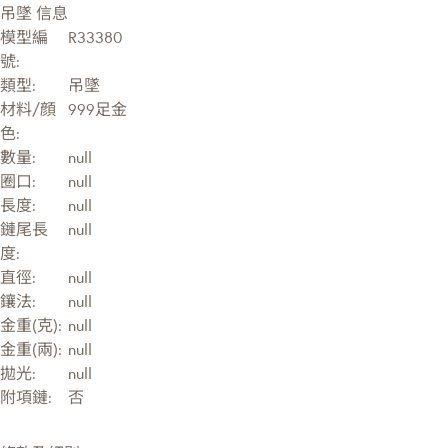
吊墜 信息
模型編
R33380
號:
類型:
吊墜
材料/顔
999足金
色:
數量:
null
圈口:
null
長度:
null
鏈尾長
null
度:
直徑:
null
鑲法:
null
金重(克):
null
金重(兩):
null
拋光:
null
附項鏈:
否