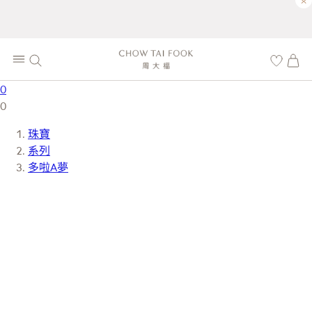
×
0
0
珠寶
系列
多啦A夢