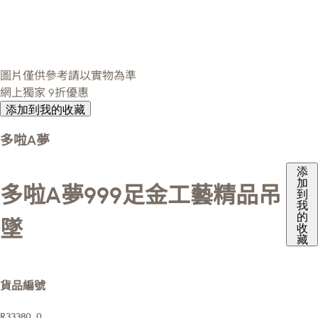
圖片僅供參考請以實物為準
網上獨家
9折優惠
添加到我的收藏
多啦A夢
添
加
多啦A夢999足金工藝精品吊
到
我
的
墜
收
藏
貨品編號
R33380_0