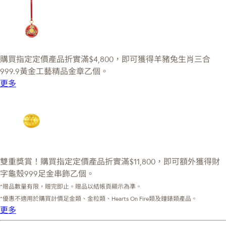
購買指定定價產品折實滿$4,800，即可獲得羊豬兔生肖三合
999.9黃金工藝精品金章乙個。
更多
雙重獎賞！購買指定定價產品折實滿$11,800，即可額外獲得財
字龜殼999足金串飾乙個。
*贈品數量有限，贈完即止。贈品以結帳頁顯示為準。
*優惠不適用於購買計價足金類、金粒類、Hearts On Fire類及鐘錶類產品。
更多