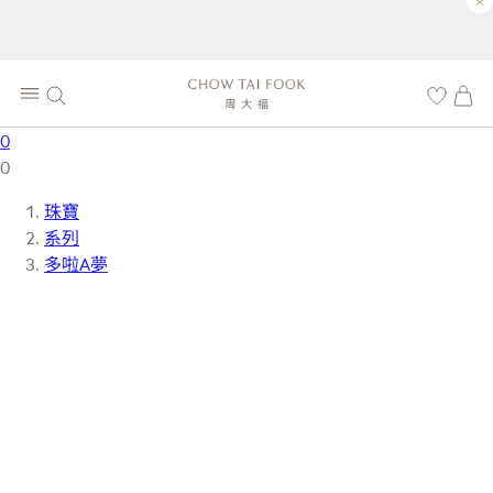
×
0
0
珠寶
系列
多啦A夢