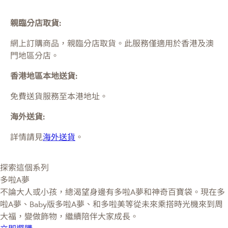
親臨分店取貨:
網上訂購商品，親臨分店取貨。此服務僅適用於
香港及澳
門
地區分店。
香港地區本地送貨:
免費送貨服務至本港地址。
海外送貨:
詳情請見
海外送貨
。
探索這個系列
多啦A夢
不論大人或小孩，總渴望身邊有多啦A夢和神奇百寶袋。現在多
啦A夢、Baby版多啦A夢、和多啦美等從未來乘搭時光機來到周
大福，變做飾物，繼續陪伴大家成長。