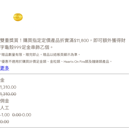
雙重獎賞！購買指定定價產品折實滿$11,800，即可額外獲得財
字龜殼999足金串飾乙個。
*贈品數量有限，贈完即止。贈品以結帳頁顯示為準。
*優惠不適用於購買計價足金類、金粒類、Hearts On Fire類及鐘錶類產品。
更多
金
1,310.00
1,310.00
佣金
人工
-1.00
0.00
0.00
0.00