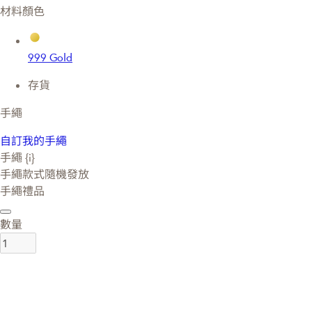
材料顏色
999 Gold
存貨
手繩
自訂我的手繩
手繩 {i}
手繩款式隨機發放
手繩禮品
數量