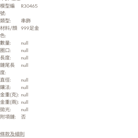
模型編
R30465
號:
類型:
串飾
材料/顔
999足金
色:
數量:
null
圈口:
null
長度:
null
鏈尾長
null
度:
直徑:
null
鑲法:
null
金重(克):
null
金重(兩):
null
拋光:
null
附項鏈:
否
條款及細則