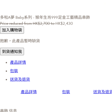
多啦A夢
Baby系列 - 猴年生肖999足金工藝精品串飾
Price reduced from
HK$2,700
to
HK$2,430
加入購物袋
抱歉，此產品暫時缺貨
到貨通知我
產品詳情
包裝
送貨及退貨
產品詳情
包裝
送貨及退
串飾 信息