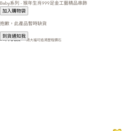
Baby系列 - 猴年生肖999足金工藝精品串飾
加入購物袋
抱歉，此產品暫時缺貨
到貨通知我
周大福可追溯歷程鑽石