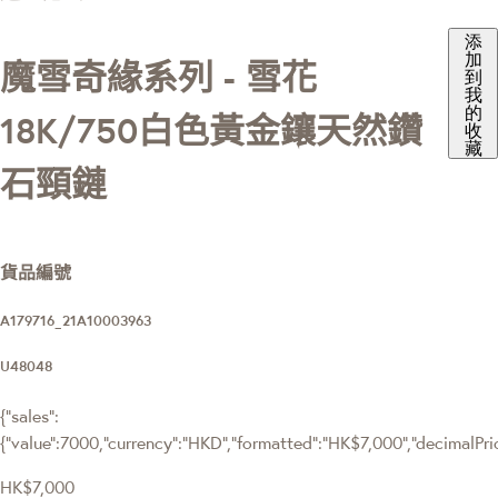
添
加
魔雪奇緣系列 - 雪花
到
我
的
18K/750白色黃金鑲天然鑽
收
藏
石頸鏈
貨品編號
A179716_21A10003963
U48048
{"sales":
{"value":7000,"currency":"HKD","formatted":"HK$7,000","decimalPrice
HK$7,000