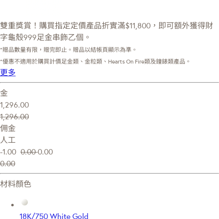
雙重獎賞！購買指定定價產品折實滿$11,800，即可額外獲得財
字龜殼999足金串飾乙個。
*贈品數量有限，贈完即止。贈品以結帳頁顯示為準。
*優惠不適用於購買計價足金類、金粒類、Hearts On Fire類及鐘錶類產品。
更多
金
1,296.00
1,296.00
佣金
人工
-1.00
0.00
0.00
0.00
材料顏色
18K/750 White Gold