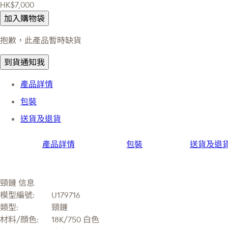
HK$7,000
加入購物袋
抱歉，此產品暫時缺貨
到貨通知我
產品詳情
包裝
送貨及退貨
產品詳情
包裝
送貨及退
頸鏈 信息
模型編號:
U179716
類型:
頸鏈
材料/顔色:
18K/750 白色