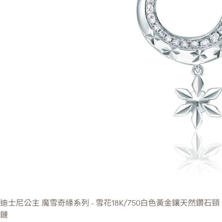
迪士尼公主
魔雪奇緣系列 - 雪花18K/750白色黃金鑲天然鑽石頸
鏈