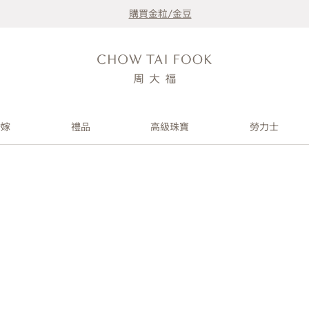
購買金粒/金豆
婚嫁
禮品
高級珠寶
勞力士