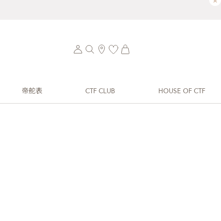
×
帝舵表
CTF CLUB
HOUSE OF CTF