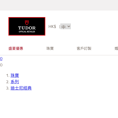
HK$
|
盛夏優惠
珠寶
客戶訂製
0
0
珠寶
系列
迪士尼經典