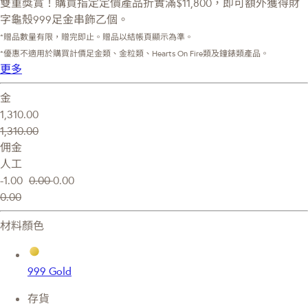
雙重獎賞！購買指定定價產品折實滿$11,800，即可額外獲得財
字龜殼999足金串飾乙個。
*贈品數量有限，贈完即止。贈品以結帳頁顯示為準。
*優惠不適用於購買計價足金類、金粒類、Hearts On Fire類及鐘錶類產品。
更多
金
1,310.00
1,310.00
佣金
人工
-1.00
0.00
0.00
0.00
材料顏色
999 Gold
存貨