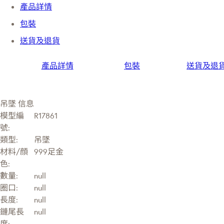
產品詳情
包裝
送貨及退貨
產品詳情
包裝
送貨及退
吊墜 信息
模型編
R17861
號:
類型:
吊墜
材料/顔
999足金
色:
數量:
null
圈口:
null
長度:
null
鏈尾長
null
度: