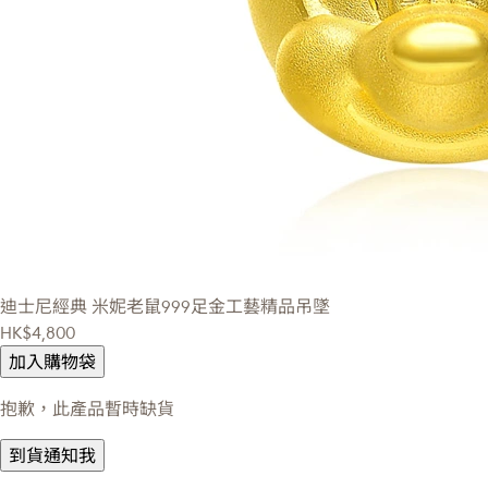
迪士尼經典
米妮老鼠999足金工藝精品吊墜
HK$4,800
加入購物袋
抱歉，此產品暫時缺貨
到貨通知我