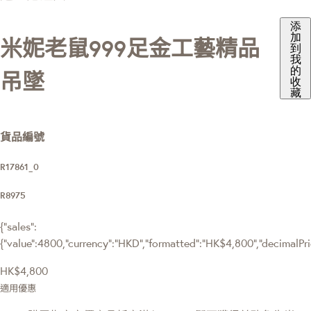
添
加
米妮老鼠999足金工藝精品
到
我
的
吊墜
收
藏
貨品編號
R17861_0
R8975
{"sales":
{"value":4800,"currency":"HKD","formatted":"HK$4,800","decimalPrice
HK$4,800
適用優惠