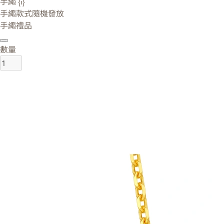
手繩 {i}
手繩款式隨機發放
手繩禮品
數量