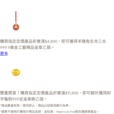
購買指定定價產品折實滿$4,800，即可獲得羊豬兔生肖三合
999.9黃金工藝精品金章乙個。
更多
雙重獎賞！購買指定定價產品折實滿$11,800，即可額外獲得財
字龜殼999足金串飾乙個。
*贈品數量有限，贈完即止。贈品以結帳頁顯示為準。
*優惠不適用於購買計價足金類、金粒類、Hearts On Fire類及鐘錶類產品。