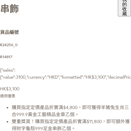
的
串飾
收
藏
貨品編號
R24256_0
R14817
{"sales":
{"value":3100,"currency":"HKD","formatted":"HK$3,100","decimalPrice"
HK$3,100
適用優惠
購買指定定價產品折實滿$4,800，即可獲得羊豬兔生肖三
合999.9黃金工藝精品金章乙個。
雙重獎賞！購買指定定價產品折實滿$11,800，即可額外獲
得財字龜殼999足金串飾乙個。