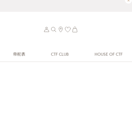
×
帝舵表
CTF CLUB
HOUSE OF CTF