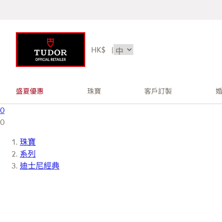
HK$
|
盛夏優惠
珠寶
客戶訂製
0
0
珠寶
系列
迪士尼經典