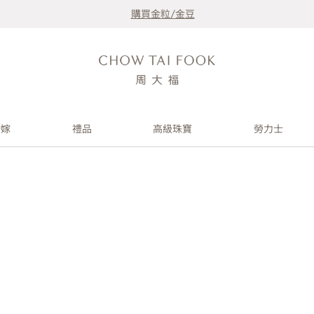
購買金粒/金豆
婚嫁
禮品
高級珠寶
勞力士