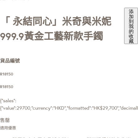
添
加
「 永結同心」米奇與米妮
到
我
的
999.9黃金工藝新款手鐲
收
藏
貨品編號
R18150
R18150
{"sales":
{"value":29700,"currency":"HKD","formatted":"HK$29,700","decimalPri
售罄
適用優惠