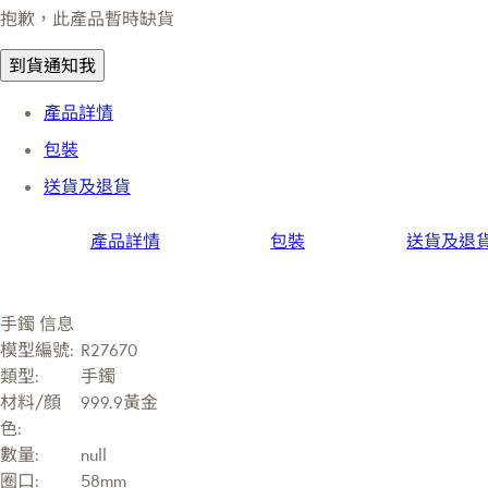
抱歉，此產品暫時缺貨
到貨通知我
產品詳情
包裝
送貨及退貨
產品詳情
包裝
送貨及退
手鐲 信息
模型編號:
R27670
類型:
手鐲
材料/顔
999.9黃金
色:
數量:
null
圈口:
58mm