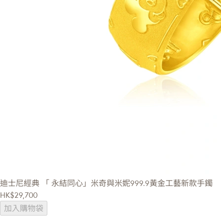
迪士尼經典
「 永結同心」米奇與米妮999.9黃金工藝新款手鐲
HK$29,700
加入購物袋