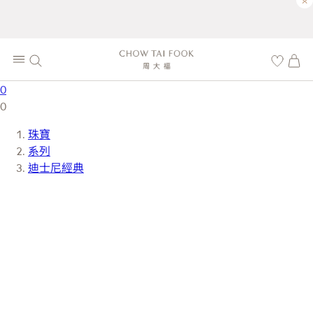
×
0
0
珠寶
系列
迪士尼經典