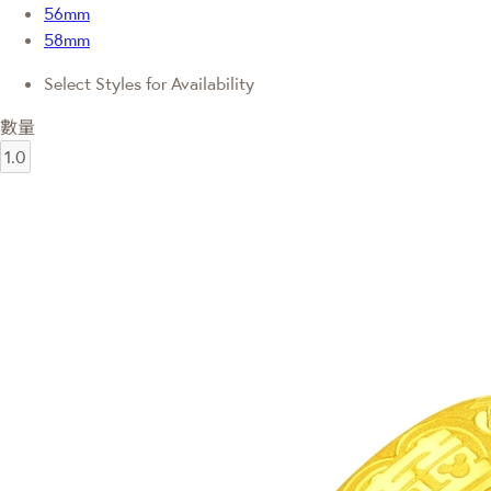
56mm
58mm
Select Styles for Availability
數量