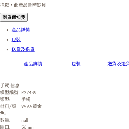
抱歉，此產品暫時缺貨
到貨通知我
產品詳情
包裝
送貨及退貨
產品詳情
包裝
送貨及退
手鐲 信息
模型編號:
R27489
類型:
手鐲
材料/顔
999.9黃金
色:
數量:
null
圈口:
56mm