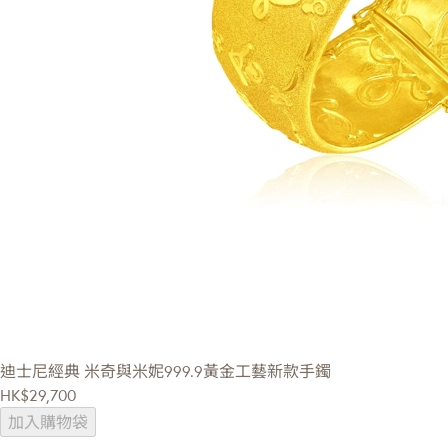
迪士尼經典
米奇與米妮999.9黃金工藝新款手鐲
HK$29,700
加入購物袋