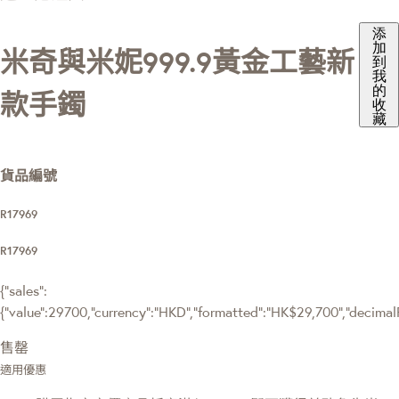
添
加
米奇與米妮999.9黃金工藝新
到
我
的
款手鐲
收
藏
貨品編號
R17969
R17969
{"sales":
{"value":29700,"currency":"HKD","formatted":"HK$29,700","decimalPri
售罄
適用優惠