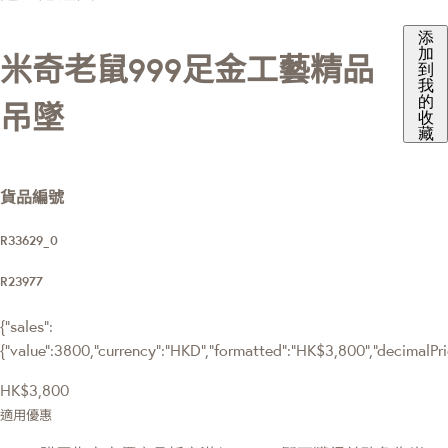
添
加
米奇老鼠999足金工藝精品
到
我
的
吊墜
收
藏
貨品編號
R33629_0
R23977
{"sales":
{"value":3800,"currency":"HKD","formatted":"HK$3,800","decimalPrice
HK$3,800
適用優惠