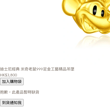
迪士尼經典
米奇老鼠999足金工藝精品吊墜
HK$3,800
加入購物袋
抱歉，此產品暫時缺貨
到貨通知我