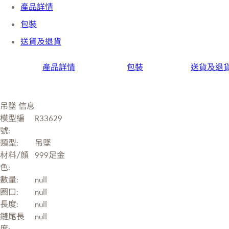
產品詳情
包裝
送貨及退貨
產品詳情
包裝
送貨及退
吊墜 信息
模型編
R33629
號:
類型:
吊墜
材料/顔
999足金
色:
數量:
null
圈口:
null
長度:
null
鏈尾長
null
度: