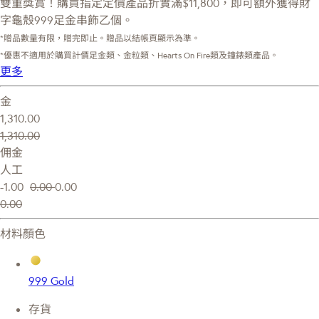
雙重獎賞！購買指定定價產品折實滿$11,800，即可額外獲得財
字龜殼999足金串飾乙個。
*贈品數量有限，贈完即止。贈品以結帳頁顯示為準。
*優惠不適用於購買計價足金類、金粒類、Hearts On Fire類及鐘錶類產品。
更多
金
1,310.00
1,310.00
佣金
人工
-1.00
0.00
0.00
0.00
材料顏色
999 Gold
存貨