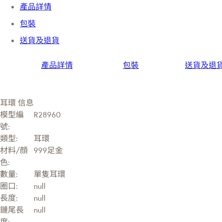
產品詳情
包裝
送貨及退貨
產品詳情
包裝
送貨及退
耳環 信息
模型編
R28960
號:
類型:
耳環
材料/顔
999足金
色:
數量:
單隻耳環
圈口:
null
長度:
null
鏈尾長
null
度: