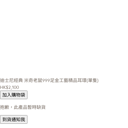
迪士尼經典
米奇老鼠999足金工藝精品耳環(單隻)
HK$2,100
加入購物袋
抱歉，此產品暫時缺貨
到貨通知我