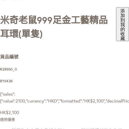
添
加
米奇老鼠999足金工藝精品
到
我
的
耳環(單隻)
收
藏
貨品編號
R28960_0
R19438
{"sales":
{"value":2100,"currency":"HKD","formatted":"HK$2,100","decimalPrice"
HK$2,100
適用優惠