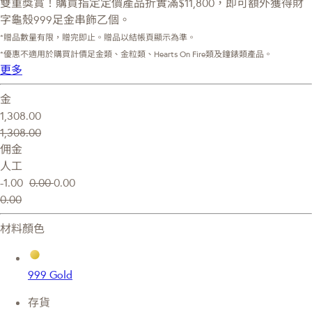
雙重獎賞！購買指定定價產品折實滿$11,800，即可額外獲得財
字龜殼999足金串飾乙個。
*贈品數量有限，贈完即止。贈品以結帳頁顯示為準。
*優惠不適用於購買計價足金類、金粒類、Hearts On Fire類及鐘錶類產品。
更多
金
1,308.00
1,308.00
佣金
人工
-1.00
0.00
0.00
0.00
材料顏色
999 Gold
存貨