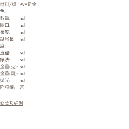
材料/顔
999足金
色:
數量:
null
圈口:
null
長度:
null
鏈尾長
null
度:
直徑:
null
鑲法:
null
金重(克):
null
金重(兩):
null
拋光:
null
附項鏈:
否
條款及細則