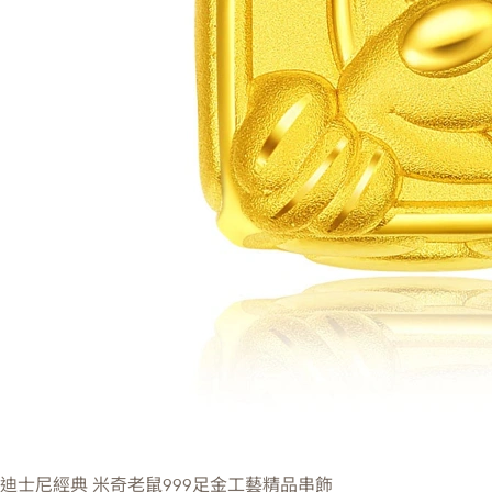
迪士尼經典
米奇老鼠999足金工藝精品串飾