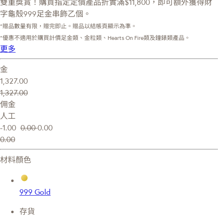
雙重獎賞！購買指定定價產品折實滿$11,800，即可額外獲得財
字龜殼999足金串飾乙個。
*贈品數量有限，贈完即止。贈品以結帳頁顯示為準。
*優惠不適用於購買計價足金類、金粒類、Hearts On Fire類及鐘錶類產品。
更多
金
1,327.00
1,327.00
佣金
人工
-1.00
0.00
0.00
0.00
材料顏色
999 Gold
存貨