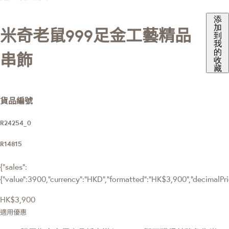
添
加
米奇老鼠999足金工藝精品
到
我
的
串飾
收
藏
貨品編號
R24254_0
R14815
{"sales":
{"value":3900,"currency":"HKD","formatted":"HK$3,900","decimalPrice
HK$3,900
適用優惠