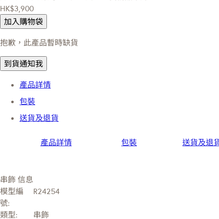
HK$3,900
加入購物袋
抱歉，此產品暫時缺貨
到貨通知我
產品詳情
包裝
送貨及退貨
產品詳情
包裝
送貨及退
串飾 信息
模型編
R24254
號:
類型:
串飾