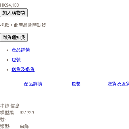
HK$4,100
加入購物袋
抱歉，此產品暫時缺貨
到貨通知我
產品詳情
包裝
送貨及退貨
產品詳情
包裝
送貨及退
串飾 信息
模型編
R31933
號:
類型:
串飾