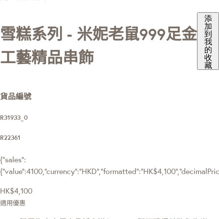
添
加
雪糕系列 - 米妮老鼠999足金
到
我
的
工藝精品串飾
收
藏
貨品編號
R31933_0
R22361
{"sales":
{"value":4100,"currency":"HKD","formatted":"HK$4,100","decimalPrice"
HK$4,100
適用優惠