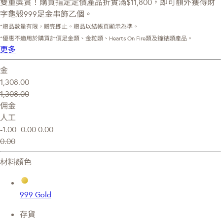
雙重獎賞！購買指定定價產品折實滿$11,800，即可額外獲得財
字龜殼999足金串飾乙個。
*贈品數量有限，贈完即止。贈品以結帳頁顯示為準。
*優惠不適用於購買計價足金類、金粒類、Hearts On Fire類及鐘錶類產品。
更多
金
1,308.00
1,308.00
佣金
人工
-1.00
0.00
0.00
0.00
材料顏色
999 Gold
存貨