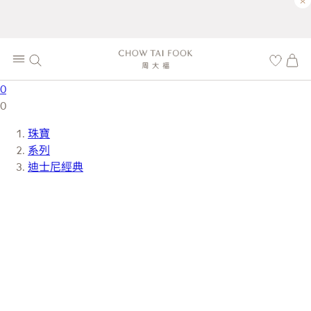
×
0
0
珠寶
系列
迪士尼經典