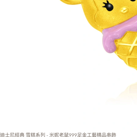
迪士尼經典
雪糕系列 - 米妮老鼠999足金工藝精品串飾