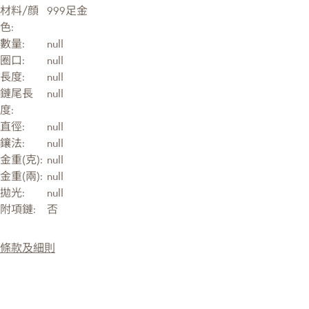
材料/顔
999足金
色:
數量:
null
圈口:
null
長度:
null
鏈尾長
null
度:
直徑:
null
鑲法:
null
金重(克):
null
金重(兩):
null
拋光:
null
附項鏈:
否
條款及細則