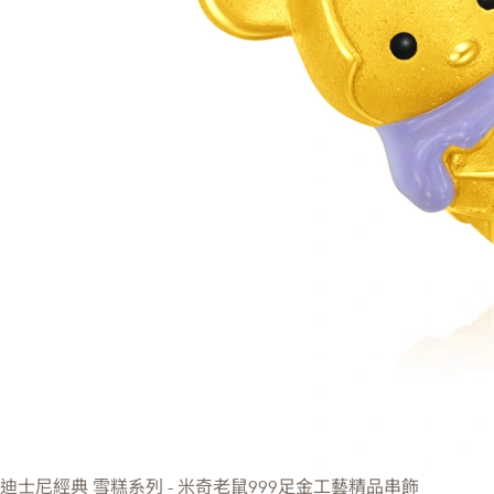
迪士尼經典
雪糕系列 - 米奇老鼠999足金工藝精品串飾