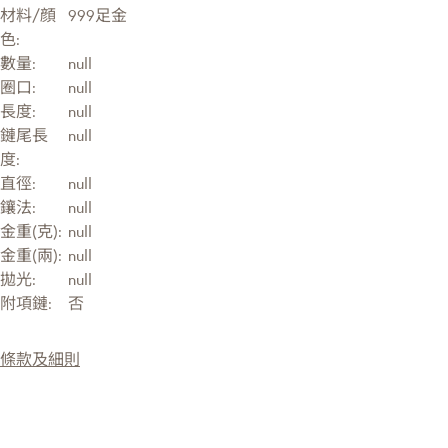
材料/顔
999足金
色:
數量:
null
圈口:
null
長度:
null
鏈尾長
null
度:
直徑:
null
鑲法:
null
金重(克):
null
金重(兩):
null
拋光:
null
附項鏈:
否
條款及細則