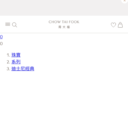
×
0
0
珠寶
系列
迪士尼經典