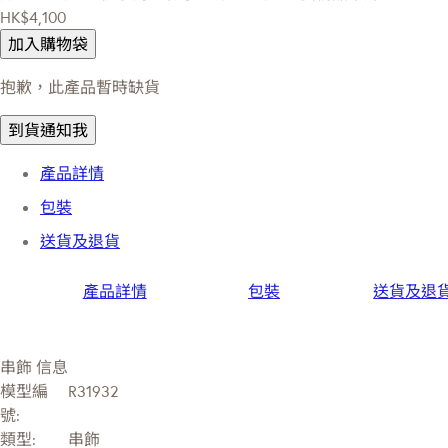
HK$4,100
加入購物袋
抱歉，此產品暫時缺貨
到貨通知我
產品詳情
包裝
送貨及退貨
產品詳情
包裝
送貨及退
串飾 信息
模型編
R31932
號:
類型:
串飾