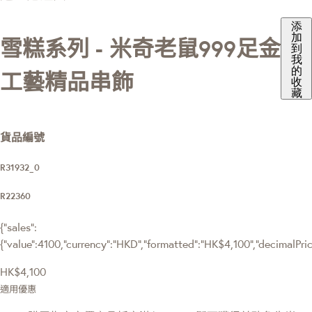
添
加
雪糕系列 - 米奇老鼠999足金
到
我
的
工藝精品串飾
收
藏
貨品編號
R31932_0
R22360
{"sales":
{"value":4100,"currency":"HKD","formatted":"HK$4,100","decimalPrice"
HK$4,100
適用優惠