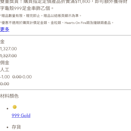
雙重獎賞！購買指定定價產品折實滿$11,800，即可額外獲得財
字龜殼999足金串飾乙個。
*贈品數量有限，贈完即止。贈品以結帳頁顯示為準。
*優惠不適用於購買計價足金類、金粒類、Hearts On Fire類及鐘錶類產品。
更多
金
1,327.00
1,327.00
佣金
人工
-1.00
0.00
0.00
0.00
材料顏色
999 Gold
存貨