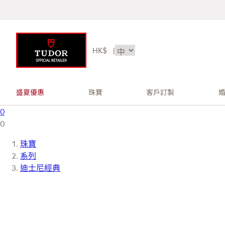
HK$
|
盛夏優惠
珠寶
客戶訂製
0
0
珠寶
系列
迪士尼經典