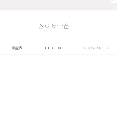
×
帝舵表
CTF CLUB
HOUSE OF CTF