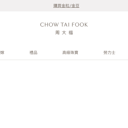
購買金粒/金豆
婚嫁
禮品
高級珠寶
勞力士