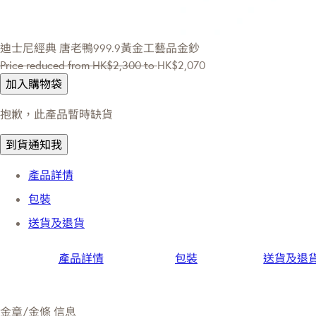
迪士尼經典
唐老鴨999.9黃金工藝品金鈔
Price reduced from
HK$2,300
to
HK$2,070
加入購物袋
抱歉，此產品暫時缺貨
到貨通知我
產品詳情
包裝
送貨及退貨
產品詳情
包裝
送貨及退
金章/金條 信息