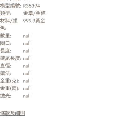
模型編號:
R35394
類型:
金章/金條
材料/顔
999.9黃金
色:
數量:
null
圈口:
null
長度:
null
鏈尾長度:
null
直徑:
null
鑲法:
null
金重(克):
null
金重(兩):
null
拋光:
null
條款及細則