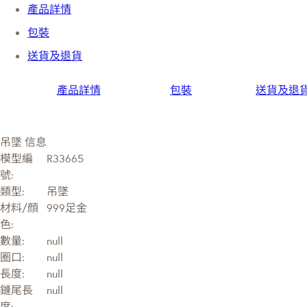
產品詳情
包裝
送貨及退貨
產品詳情
包裝
送貨及退
吊墜 信息
模型編
R33665
號:
類型:
吊墜
材料/顔
999足金
色:
數量:
null
圈口:
null
長度:
null
鏈尾長
null
度: