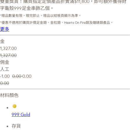
雙重獎賞！購買指定定價產品折實滿$11,800，即可額外獲得財
字龜殼999足金串飾乙個。
*贈品數量有限，贈完即止。贈品以結帳頁顯示為準。
*優惠不適用於購買計價足金類、金粒類、Hearts On Fire類及鐘錶類產品。
更多
金
1,327.00
1,327.00
佣金
人工
-1.00
0.00
0.00
0.00
材料顏色
999 Gold
存貨