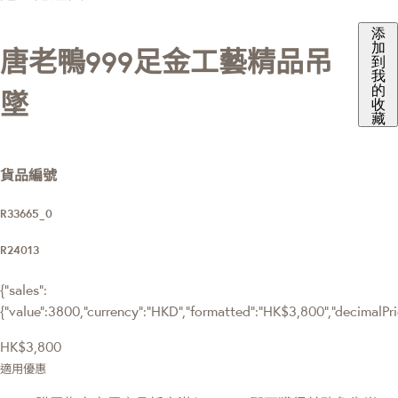
添
加
唐老鴨999足金工藝精品吊
到
我
的
墜
收
藏
貨品編號
R33665_0
R24013
{"sales":
{"value":3800,"currency":"HKD","formatted":"HK$3,800","decimalPrice
HK$3,800
適用優惠