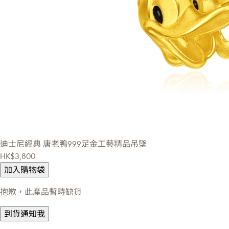
迪士尼經典
唐老鴨999足金工藝精品吊墜
HK$3,800
加入購物袋
抱歉，此產品暫時缺貨
到貨通知我