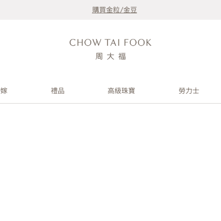
購買金粒/金豆
婚嫁
禮品
高級珠寶
勞力士