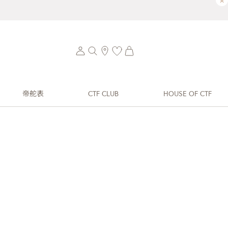
×
帝舵表
CTF CLUB
HOUSE OF CTF