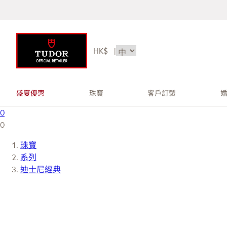
HK$
|
盛夏優惠
珠寶
客戶訂製
0
0
珠寶
系列
迪士尼經典