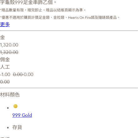
字龜殼999足金串飾乙個。
*贈品數量有限，贈完即止。贈品以結帳頁顯示為準。
*優惠不適用於購買計價足金類、金粒類、Hearts On Fire類及鐘錶類產品。
更多
金
1,320.00
1,320.00
佣金
人工
-1.00
0.00
0.00
0.00
材料顏色
999 Gold
存貨