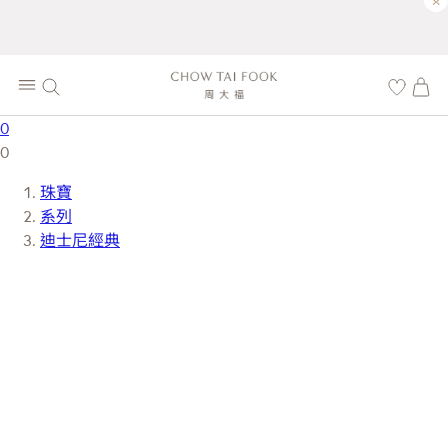
×
0
0
珠寶
系列
迪士尼經典