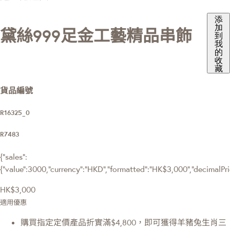
添
加
黛絲999足金工藝精品串飾
到
我
的
收
藏
貨品編號
R16325_0
R7483
{"sales":
{"value":3000,"currency":"HKD","formatted":"HK$3,000","decimalPrice
HK$3,000
適用優惠
購買指定定價產品折實滿$4,800，即可獲得羊豬兔生肖三