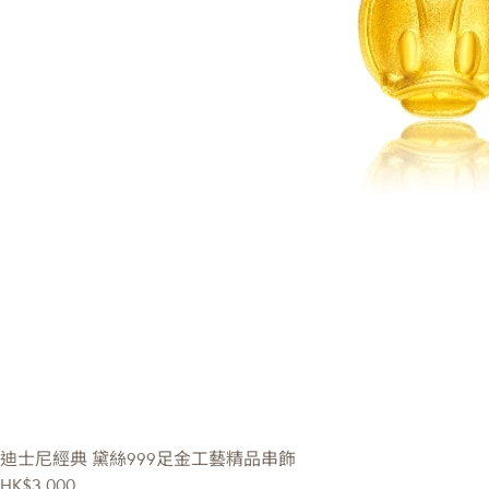
迪士尼經典
黛絲999足金工藝精品串飾
HK$3,000