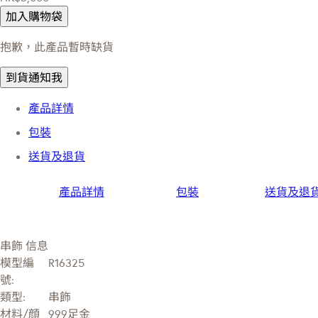
加入購物袋
抱歉，此產品暫時缺貨
到貨通知我
產品詳情
包裝
送貨及退貨
產品詳情
包裝
送貨及退
串飾 信息
模型編
R16325
號:
類型:
串飾
材料/顔
999足金