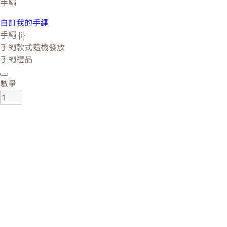
手繩
自訂我的手繩
手繩 {i}
手繩款式隨機發放
手繩禮品
數量