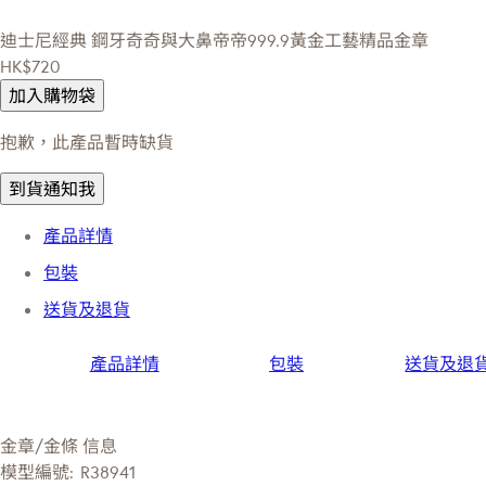
迪士尼經典
鋼牙奇奇與大鼻帝帝999.9黃金工藝精品金章
HK$720
加入購物袋
抱歉，此產品暫時缺貨
到貨通知我
產品詳情
包裝
送貨及退貨
產品詳情
包裝
送貨及退
金章/金條 信息
模型編號:
R38941