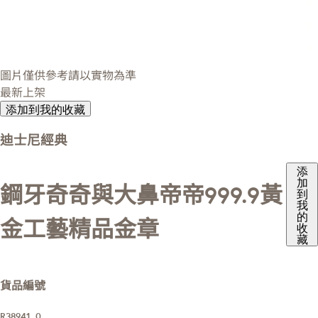
圖片僅供參考請以實物為準
最新上架
添加到我的收藏
迪士尼經典
添
加
鋼牙奇奇與大鼻帝帝999.9黃
到
我
的
金工藝精品金章
收
藏
貨品編號
R38941_0