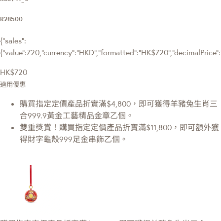
R28500
{"sales":
{"value":720,"currency":"HKD","formatted":"HK$720","decimalPrice":"7
HK$720
適用優惠
購買指定定價產品折實滿$4,800，即可獲得羊豬兔生肖三
合999.9黃金工藝精品金章乙個。
雙重獎賞！購買指定定價產品折實滿$11,800，即可額外獲
得財字龜殼999足金串飾乙個。