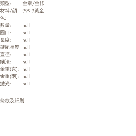
類型:
金章/金條
材料/顔
999.9黃金
色:
數量:
null
圈口:
null
長度:
null
鏈尾長度:
null
直徑:
null
鑲法:
null
金重(克):
null
金重(兩):
null
拋光:
null
條款及細則