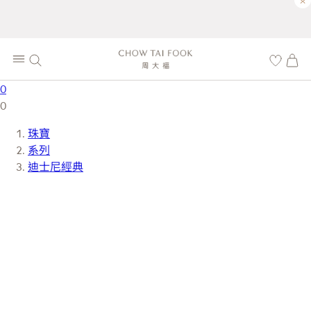
×
0
0
珠寶
系列
迪士尼經典