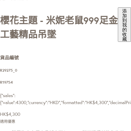
添
加
櫻花主題 - 米妮老鼠999足金
到
我
的
工藝精品吊墜
收
藏
貨品編號
R29275_0
R19754
{"sales":
{"value":4300,"currency":"HKD","formatted":"HK$4,300","decimalPrice
HK$4,300
適用優惠