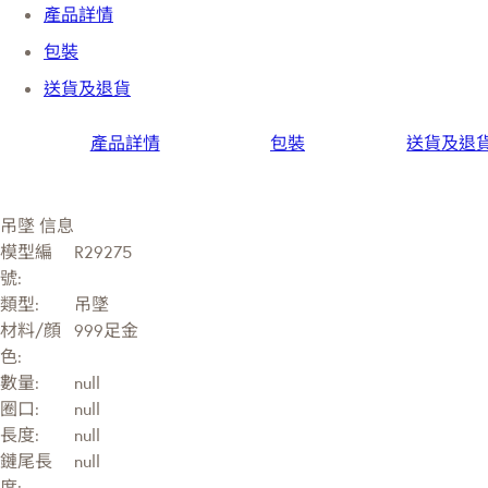
產品詳情
包裝
送貨及退貨
產品詳情
包裝
送貨及退
吊墜 信息
模型編
R29275
號:
類型:
吊墜
材料/顔
999足金
色:
數量:
null
圈口:
null
長度:
null
鏈尾長
null
度: