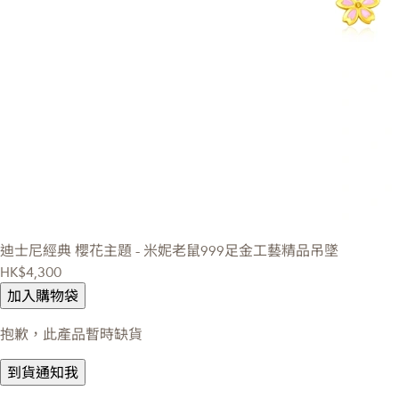
迪士尼經典
櫻花主題 - 米妮老鼠999足金工藝精品吊墜
HK$4,300
加入購物袋
抱歉，此產品暫時缺貨
到貨通知我