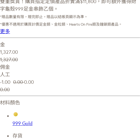
雙重獎賞！購買指定定價產品折實滿$11,800，即可額外獲得財
字龜殼999足金串飾乙個。
*贈品數量有限，贈完即止。贈品以結帳頁顯示為準。
*優惠不適用於購買計價足金類、金粒類、Hearts On Fire類及鐘錶類產品。
更多
金
1,327.00
1,327.00
佣金
人工
-1.00
0.00
0.00
0.00
材料顏色
999 Gold
存貨