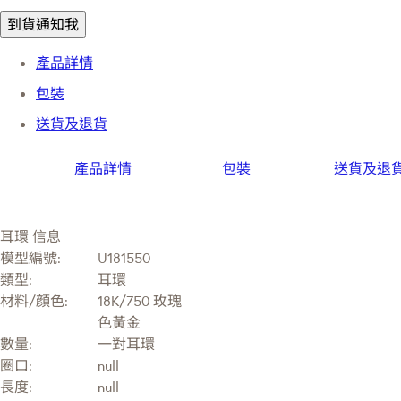
到貨通知我
產品詳情
包裝
送貨及退貨
產品詳情
包裝
送貨及退
耳環 信息
模型編號:
U181550
類型:
耳環
材料/顔色:
18K/750 玫瑰
色黃金
數量:
一對耳環
圈口:
null
長度:
null