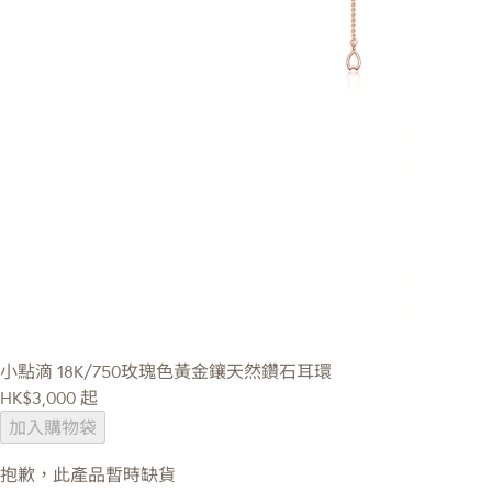
小點滴
18K/750玫瑰色黃金鑲天然鑽石耳環
HK$3,000
起
加入購物袋
抱歉，此產品暫時缺貨