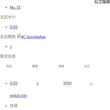
尺寸指南
No. 13
主石大小
0.55
主石顏色
J
款式信息
克拉
顏色
淨度
切工
0.55
J
VVS1
--
HK$20,300
存貨