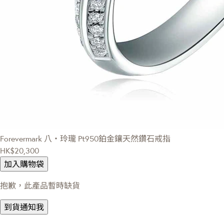
Forevermark 八‧玲瓏
Pt950鉑金鑲天然鑽石戒指
HK$20,300
加入購物袋
抱歉，此產品暫時缺貨
到貨通知我