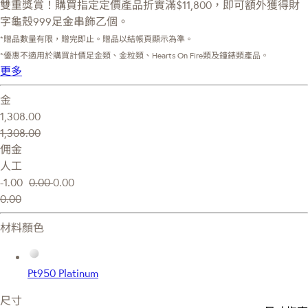
雙重獎賞！購買指定定價產品折實滿$11,800，即可額外獲得財
字龜殼999足金串飾乙個。
*贈品數量有限，贈完即止。贈品以結帳頁顯示為準。
*優惠不適用於購買計價足金類、金粒類、Hearts On Fire類及鐘錶類產品。
更多
金
1,308.00
1,308.00
佣金
人工
-1.00
0.00
0.00
0.00
材料顏色
Pt950 Platinum
尺寸