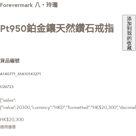
Forevermark 八‧玲瓏
添
加
Pt950鉑金鑲天然鑽石戒指
到
我
的
收
藏
貨品編號
A140771_61A10143271
U26723
{"sales":
{"value":20300,"currency":"HKD","formatted":"HK$20,300","decimalPr
HK$20,300
適用優惠