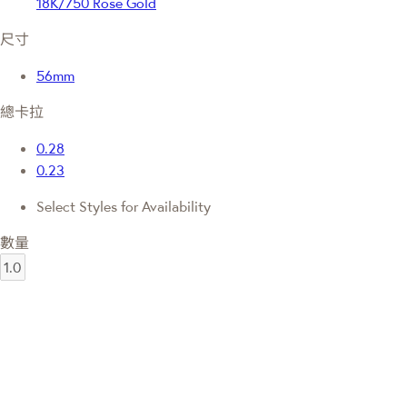
18K/750 Rose Gold
尺寸
56mm
總卡拉
0.28
0.23
Select Styles for Availability
數量