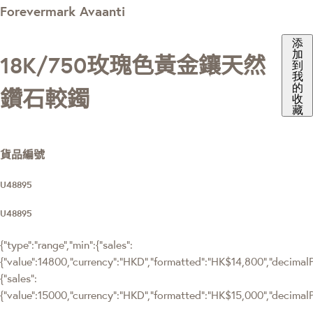
Forevermark Avaanti
添
加
18K/750玫瑰色黃金鑲天然
到
我
的
鑽石較鐲
收
藏
貨品編號
U48895
U48895
{"type":"range","min":{"sales":
{"value":14800,"currency":"HKD","formatted":"HK$14,800","decimalPri
{"sales":
{"value":15000,"currency":"HKD","formatted":"HK$15,000","decimalPri