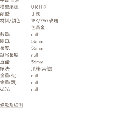
模型編號:
U181119
類型:
手鐲
材料/顔色:
18K/750 玫瑰
色黃金
數量:
null
圈口:
56mm
長度:
56mm
鏈尾長度:
null
直徑:
56mm
鑲法:
爪鑲(其他)
金重(克):
null
金重(兩):
null
拋光:
null
條款及細則