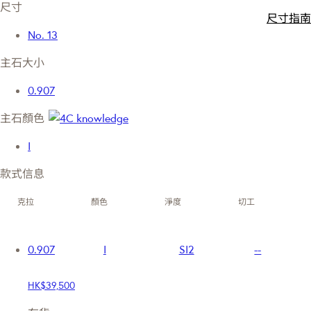
尺寸
尺寸指南
No. 13
主石大小
0.907
主石顏色
I
款式信息
克拉
顏色
淨度
切工
0.907
I
SI2
--
HK$39,500