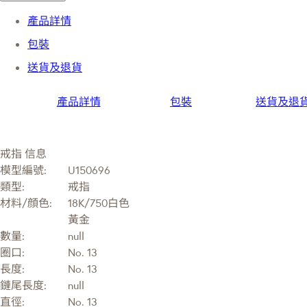
產品詳情
包裝
送貨及退貨
產品詳情
包裝
送貨及退
戒指 信息
模型編號:
U150696
類型:
戒指
材料/顔色:
18K/750白色
黃金
數量:
null
圈口:
No. 13
長度:
No. 13
鏈尾長度:
null
直徑:
No. 13