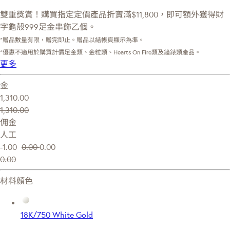
雙重獎賞！購買指定定價產品折實滿$11,800，即可額外獲得財
字龜殼999足金串飾乙個。
*贈品數量有限，贈完即止。贈品以結帳頁顯示為準。
*優惠不適用於購買計價足金類、金粒類、Hearts On Fire類及鐘錶類產品。
更多
金
1,310.00
1,310.00
佣金
人工
-1.00
0.00
0.00
0.00
材料顏色
18K/750 White Gold