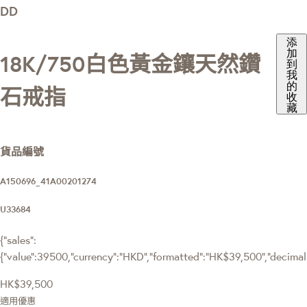
DD
添
加
18K/750白色黃金鑲天然鑽
到
我
的
石戒指
收
藏
貨品編號
A150696_41A00201274
U33684
{"sales":
{"value":39500,"currency":"HKD","formatted":"HK$39,500","decimalPr
HK$39,500
適用優惠