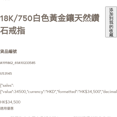
添
加
18K/750白色黃金鑲天然鑽
到
我
的
石戒指
收
藏
貨品編號
A191862_61A10233585
U53145
{"sales":
{"value":34500,"currency":"HKD","formatted":"HK$34,500","decimalPr
HK$34,500
適用優惠