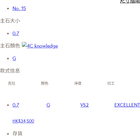
尺寸指南
No. 15
主石大小
0.7
主石顏色
G
款式信息
克拉
顏色
淨度
切工
0.7
G
VS2
EXCELLENT
HK$34,500
存貨