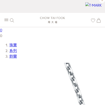
×
0
0
珠寶
系列
鈴蘭