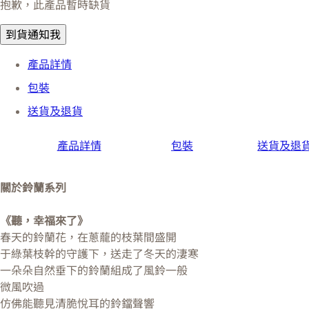
抱歉，此產品暫時缺貨
到貨通知我
產品詳情
包裝
送貨及退貨
產品詳情
包裝
送貨及退
關於鈴蘭系列
《聽，幸福來了》
春天的鈴蘭花，在蔥蘢的枝葉間盛開
于綠葉枝幹的守護下，送走了冬天的淒寒
一朵朵自然垂下的鈴蘭組成了風鈴一般
微風吹過
仿佛能聽見清脆悅耳的鈴鐺聲響