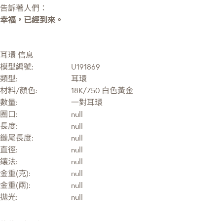
告訴著人們：
幸福，已經到來。
耳環 信息
模型編號:
U191869
類型:
耳環
材料/顔色:
18K/750 白色黃金
數量:
一對耳環
圈口:
null
長度:
null
鏈尾長度:
null
直徑:
null
鑲法:
null
金重(克):
null
金重(兩):
null
拋光:
null