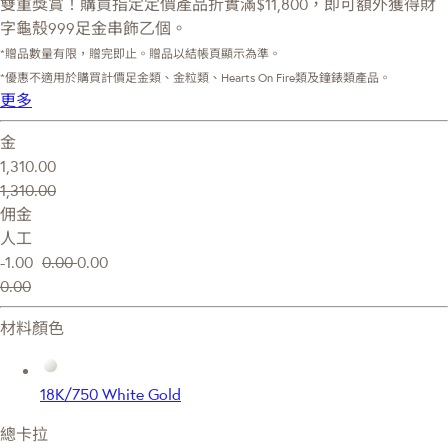
雙重獎賞！購買指定定價產品折實滿$11,800，即可額外獲得財
字龜殼999足金串飾乙個。
*贈品數量有限，贈完即止。贈品以結帳頁顯示為準。
*優惠不適用於購買計價足金類、金粒類、Hearts On Fire類及鐘錶類產品。
更多
金
1,310.00
1,310.00
佣金
人工
-1.00
0.00
0.00
0.00
材料顏色
18K/750 White Gold
總卡拉