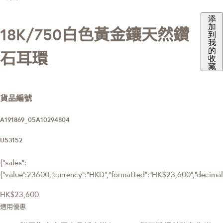
添
加
18K/750白色黃金鑲天然鑽
到
我
的
石耳環
收
藏
貨品編號
A191869_05A10294804
U53152
{"sales":
{"value":23600,"currency":"HKD","formatted":"HK$23,600","decimalPr
HK$23,600
適用優惠