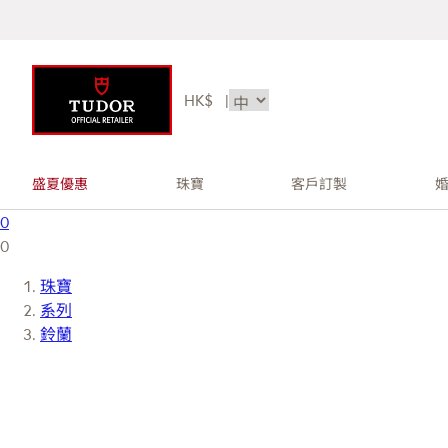
HK$
|
盛夏優惠
珠寶
客戶訂製
0
0
珠寶
系列
鈴蘭