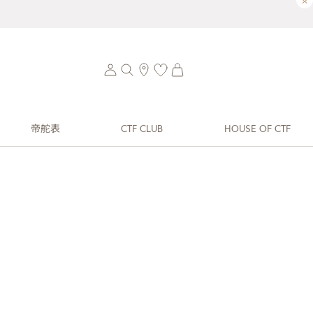
×
帝舵表
CTF CLUB
HOUSE OF CTF