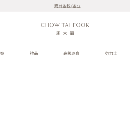
購買金粒/金豆
婚嫁
禮品
高級珠寶
勞力士