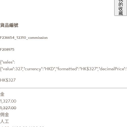
的
收
藏
貨品編號
F236654_12310_commission
F208975
{"sales":
{"value":327,"currency":"HKD","formatted":"HK$327","decimalPrice":"3
HK$327
金
1,327.00
1,327.00
佣金
人工