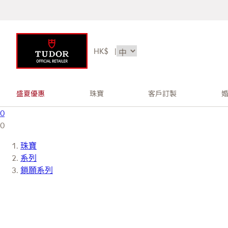
HK$
|
盛夏優惠
珠寶
客戶訂製
0
0
珠寶
系列
鎖願系列