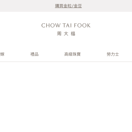
購買金粒/金豆
婚嫁
禮品
高級珠寶
勞力士