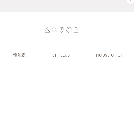
×
帝舵表
CTF CLUB
HOUSE OF CTF