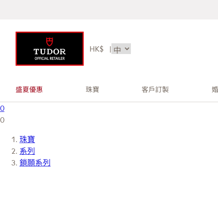
HK$
|
盛夏優惠
珠寶
客戶訂製
0
0
珠寶
系列
鎖願系列