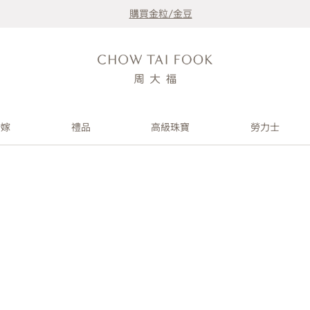
購買金粒/金豆
婚嫁
禮品
高級珠寶
勞力士