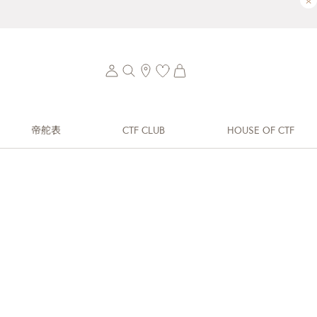
×
帝舵表
CTF CLUB
HOUSE OF CTF