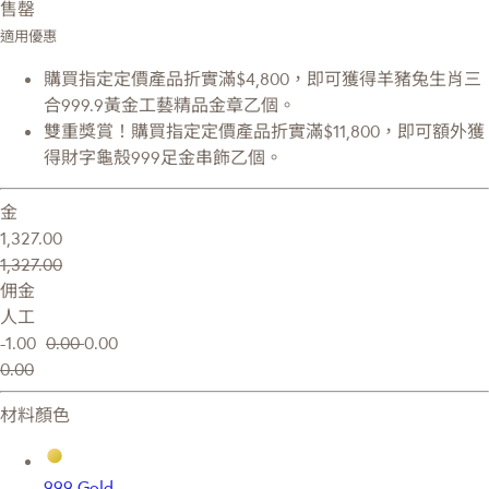
售罄
適用優惠
購買指定定價產品折實滿$4,800，即可獲得羊豬兔生肖三
合999.9黃金工藝精品金章乙個。
雙重獎賞！購買指定定價產品折實滿$11,800，即可額外獲
得財字龜殼999足金串飾乙個。
金
1,327.00
1,327.00
佣金
人工
-1.00
0.00
0.00
0.00
材料顏色
999 Gold