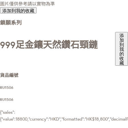
圖片僅供參考請以實物為準
添加到我的收藏
鎖願系列
添
加
999足金鑲天然鑽石頸鏈
到
我
的
收
藏
貨品編號
RU1506
RU1506
{"sales":
{"value":18800,"currency":"HKD","formatted":"HK$18,800","decimalPri