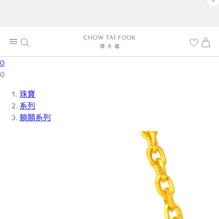
×
0
0
珠寶
系列
鎖願系列