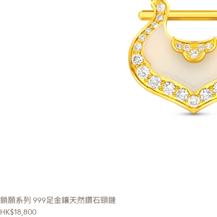
鎖願系列
999足金鑲天然鑽石頸鏈
HK$18,800