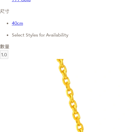
尺寸
40cm
Select Styles for Availability
數量