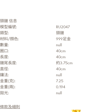
頸鏈 信息
模型編號:
RU2047
類型:
頸鏈
材料/顔色:
999足金
數量:
null
圈口:
40cm
長度:
40cm
鏈尾長度:
約3.75cm
直徑:
40cm
鑲法:
null
金重(克):
7.25
金重(兩):
0.194
拋光:
null
條款及細則