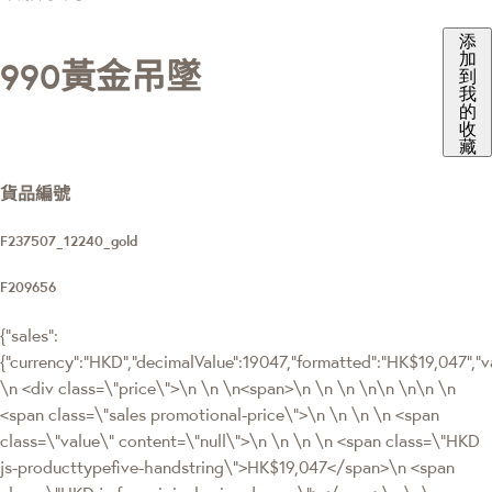
添
加
990黃金吊墜
到
我
的
收
藏
貨品編號
F237507_12240_gold
F209656
{"sales":
{"currency":"HKD","decimalValue":19047,"formatted":"HK$19,047"
\n <div class=\"price\">\n \n \n<span>\n \n \n \n\n \n\n \n
<span class=\"sales promotional-price\">\n \n \n \n <span
class=\"value\" content=\"null\">\n \n \n \n <span class=\"HKD
js-producttypefive-handstring\">HK$19,047</span>\n <span