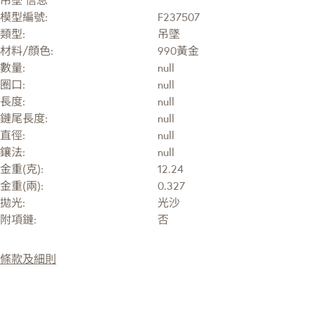
模型編號:
F237507
類型:
吊墜
材料/顔色:
990黃金
數量:
null
圈口:
null
長度:
null
鏈尾長度:
null
直徑:
null
鑲法:
null
金重(克):
12.24
金重(兩):
0.327
拋光:
光沙
附項鏈:
否
條款及細則