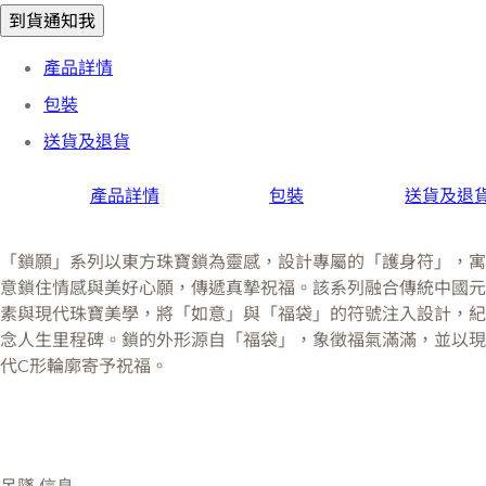
到貨通知我
產品詳情
包裝
送貨及退貨
產品詳情
包裝
送貨及退
「鎖願」系列以東方珠寶鎖為靈感，設計專屬的「護身符」，寓
意鎖住情感與美好心願，傳遞真摯祝福。該系列融合傳統中國元
素與現代珠寶美學，將「如意」與「福袋」的符號注入設計，紀
念人生里程碑。鎖的外形源自「福袋」，象徵福氣滿滿，並以現
代C形輪廓寄予祝福。
吊墜 信息