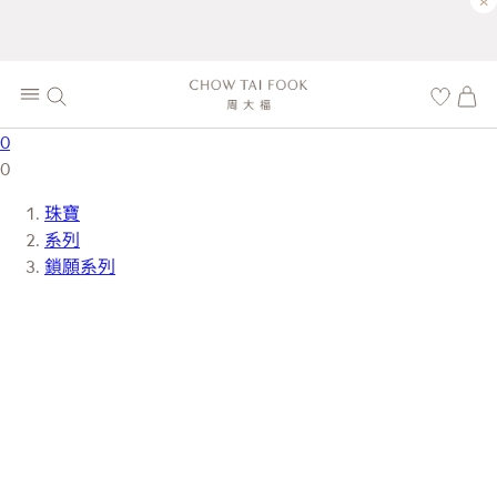
×
0
0
珠寶
系列
鎖願系列