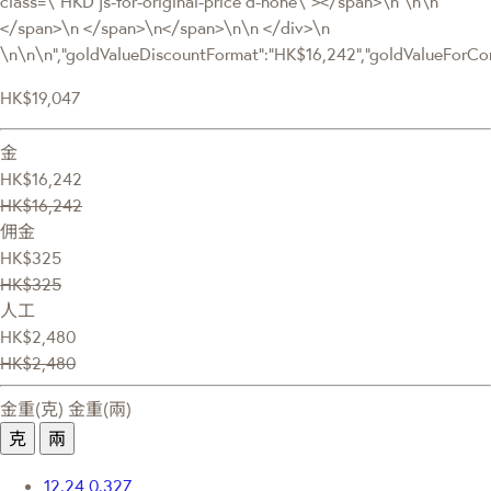
class=\"HKD js-for-original-price d-none\"></span>\n \n\n
</span>\n </span>\n</span>\n\n </div>\n
\n\n\n","goldValueDiscountFormat":"HK$16,242","goldValueFor
HK$19,047
金
HK$16,242
HK$16,242
佣金
HK$325
HK$325
人工
HK$2,480
HK$2,480
金重(克)
金重(兩)
克
兩
12.24
0.327