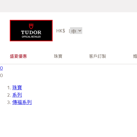
HK$
|
盛夏優惠
珠寶
客戶訂製
0
0
珠寶
系列
傳福系列