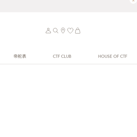
×
帝舵表
CTF CLUB
HOUSE OF CTF