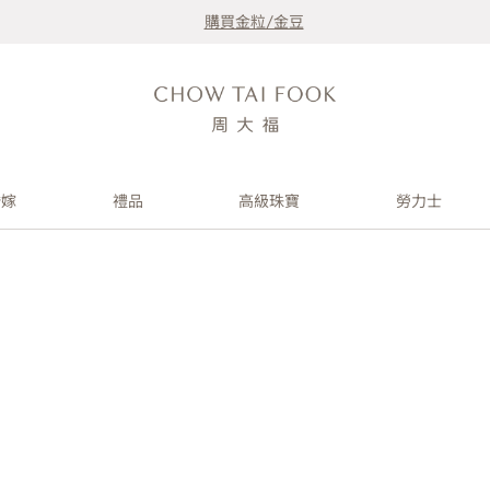
購買金粒/金豆
婚嫁
禮品
高級珠寶
勞力士