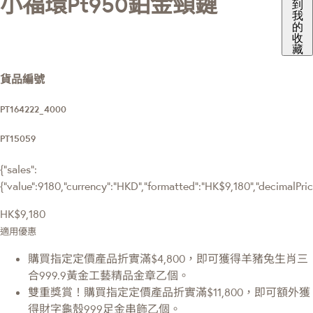
小福環Pt950鉑金頸鏈
到
我
的
收
藏
貨品編號
PT164222_4000
PT15059
{"sales":
{"value":9180,"currency":"HKD","formatted":"HK$9,180","decimalPrice"
HK$9,180
適用優惠
購買指定定價產品折實滿$4,800，即可獲得羊豬兔生肖三
合999.9黃金工藝精品金章乙個。
雙重獎賞！購買指定定價產品折實滿$11,800，即可額外獲
得財字龜殼999足金串飾乙個。