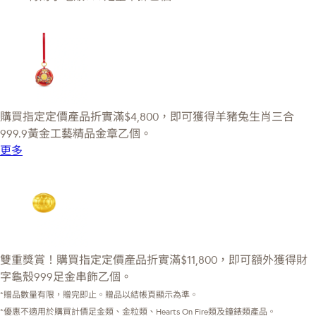
購買指定定價產品折實滿$4,800，即可獲得羊豬兔生肖三合
999.9黃金工藝精品金章乙個。
更多
雙重獎賞！購買指定定價產品折實滿$11,800，即可額外獲得財
字龜殼999足金串飾乙個。
*贈品數量有限，贈完即止。贈品以結帳頁顯示為準。
*優惠不適用於購買計價足金類、金粒類、Hearts On Fire類及鐘錶類產品。