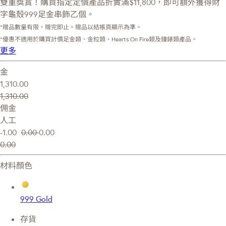
雙重獎賞！購買指定定價產品折實滿$11,800，即可額外獲得財
字龜殼999足金串飾乙個。
*贈品數量有限，贈完即止。贈品以結帳頁顯示為準。
*優惠不適用於購買計價足金類、金粒類、Hearts On Fire類及鐘錶類產品。
更多
金
1,310.00
1,310.00
佣金
人工
-1.00
0.00
0.00
0.00
材料顏色
999 Gold
存貨