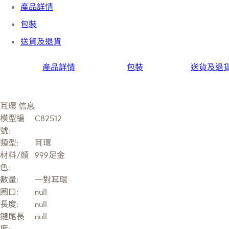
產品詳情
包裝
送貨及退貨
產品詳情
包裝
送貨及退
耳環 信息
模型編
C82512
號:
類型:
耳環
材料/顔
999足金
色:
數量:
一對耳環
圈口:
null
長度:
null
鏈尾長
null
度: