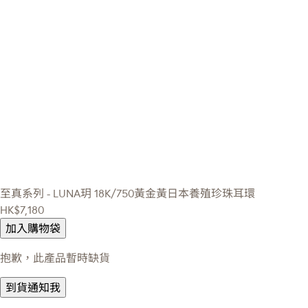
至真系列 - LUNA玥
18K/750黃金黃日本養殖珍珠耳環
HK$7,180
加入購物袋
抱歉，此產品暫時缺貨
到貨通知我