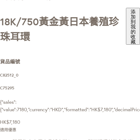
添
加
18K/750黃金黃日本養殖珍
到
我
的
珠耳環
收
藏
貨品編號
C82512_0
C75295
{"sales":
{"value":7180,"currency":"HKD","formatted":"HK$7,180","decimalPrice"
HK$7,180
適用優惠