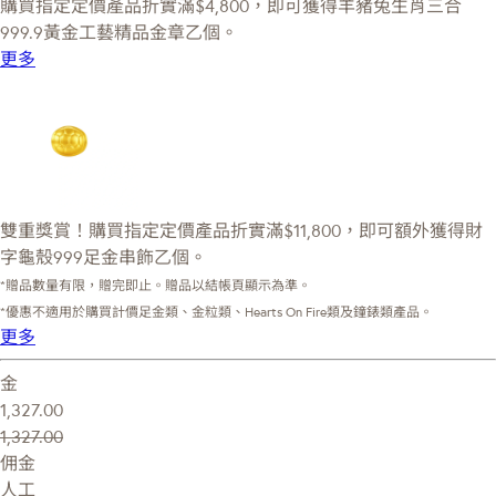
購買指定定價產品折實滿$4,800，即可獲得羊豬兔生肖三合
999.9黃金工藝精品金章乙個。
更多
雙重獎賞！購買指定定價產品折實滿$11,800，即可額外獲得財
字龜殼999足金串飾乙個。
*贈品數量有限，贈完即止。贈品以結帳頁顯示為準。
*優惠不適用於購買計價足金類、金粒類、Hearts On Fire類及鐘錶類產品。
更多
金
1,327.00
1,327.00
佣金
人工