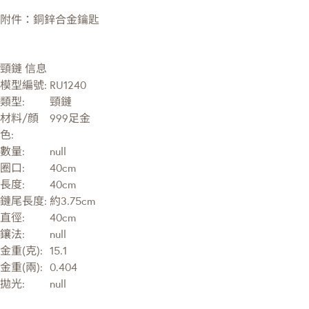
附件：銅鋅合金鑰匙
頸鏈 信息
模型編號:
RU1240
類型:
頸鏈
材料/顔
999足金
色:
數量:
null
圈口:
40cm
長度:
40cm
鏈尾長度:
約3.75cm
直徑:
40cm
鑲法:
null
金重(克):
15.1
金重(兩):
0.404
拋光:
null