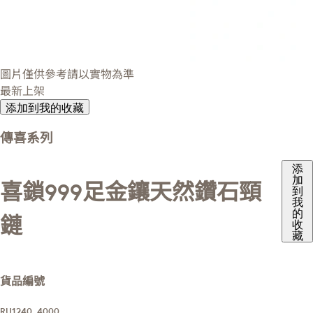
圖片僅供參考請以實物為準
最新上架
添加到我的收藏
傳喜系列
添
加
喜鎖999足金鑲天然鑽石頸
到
我
的
鏈
收
藏
貨品編號
RU1240_4000