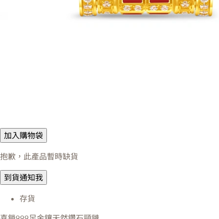
加入購物袋
抱歉，此產品暫時缺貨
到貨通知我
存貨
喜鎖999足金鑲天然鑽石頸鏈