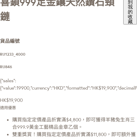
喜鎖999足金鑲天然鑽石頸
到
我
的
鏈
收
藏
貨品編號
RU1233_4000
RU846
{"sales":
{"value":19900,"currency":"HKD","formatted":"HK$19,900","decimalPri
HK$19,900
適用優惠
購買指定定價產品折實滿$4,800，即可獲得羊豬兔生肖三
合999.9黃金工藝精品金章乙個。
雙重獎賞！購買指定定價產品折實滿$11,800，即可額外獲