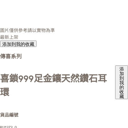
圖片僅供參考請以實物為準
最新上架
添加到我的收藏
傳喜系列
添
加
喜鎖999足金鑲天然鑽石耳
到
我
的
環
收
藏
貨品編號
RU1272_0