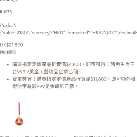
RU878
{"sales":
{"value":21800,"currency":"HKD","formatted":"HK$21,800","decimalPri
HK$21,800
適用優惠
購買指定定價產品折實滿$4,800，即可獲得羊豬兔生肖三
合999.9黃金工藝精品金章乙個。
雙重獎賞！購買指定定價產品折實滿$11,800，即可額外獲
得財字龜殼999足金串飾乙個。