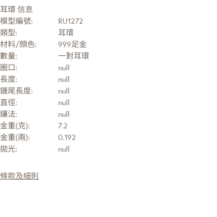
耳環 信息
模型編號:
RU1272
類型:
耳環
材料/顔色:
999足金
數量:
一對耳環
圈口:
null
長度:
null
鏈尾長度:
null
直徑:
null
鑲法:
null
金重(克):
7.2
金重(兩):
0.192
拋光:
null
條款及細則