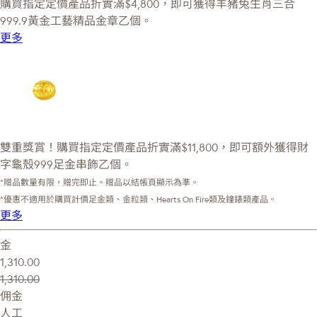
購買指定定價產品折實滿$4,800，即可獲得羊豬兔生肖三合
999.9黃金工藝精品金章乙個。
更多
雙重獎賞！購買指定定價產品折實滿$11,800，即可額外獲得財
字龜殼999足金串飾乙個。
*贈品數量有限，贈完即止。贈品以結帳頁顯示為準。
*優惠不適用於購買計價足金類、金粒類、Hearts On Fire類及鐘錶類產品。
更多
金
1,310.00
1,310.00
佣金
人工