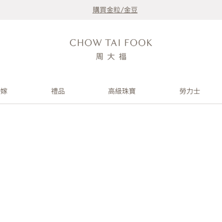
購買金粒/金豆
婚嫁
禮品
高級珠寶
勞力士