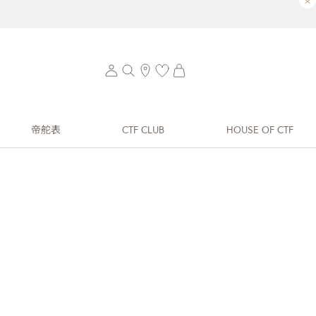
×
帝舵表
CTF CLUB
HOUSE OF CTF