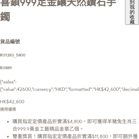
喜鎖999足金鑲天然鑽石手
到
我
的
鐲
收
藏
貨品編號
RU1283_5800
RU889
{"sales":
{"value":42600,"currency":"HKD","formatted":"HK$42,600","decimalPr
HK$42,600
適用優惠
購買指定定價產品折實滿$4,800，即可獲得羊豬兔生肖三
合999.9黃金工藝精品金章乙個。
雙重獎賞！購買指定定價產品折實滿$11,800，即可額外獲