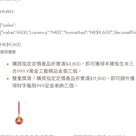
U53913
{"sales":
{"value":9600,"currency":"HKD","formatted":"HK$9,600","decimalPrice
HK$9,600
適用優惠
購買指定定價產品折實滿$4,800，即可獲得羊豬兔生肖三
合999.9黃金工藝精品金章乙個。
雙重獎賞！購買指定定價產品折實滿$11,800，即可額外獲
得財字龜殼999足金串飾乙個。