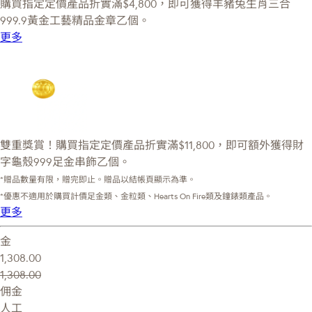
購買指定定價產品折實滿$4,800，即可獲得羊豬兔生肖三合
999.9黃金工藝精品金章乙個。
更多
雙重獎賞！購買指定定價產品折實滿$11,800，即可額外獲得財
字龜殼999足金串飾乙個。
*贈品數量有限，贈完即止。贈品以結帳頁顯示為準。
*優惠不適用於購買計價足金類、金粒類、Hearts On Fire類及鐘錶類產品。
更多
金
1,308.00
1,308.00
佣金
人工