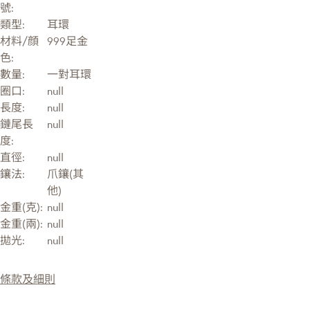
號:
類型:
耳環
材料/顔
999足金
色:
數量:
一對耳環
圈口:
null
長度:
null
鏈尾長
null
度:
直徑:
null
鑲法:
爪鑲(其
他)
金重(克):
null
金重(兩):
null
拋光:
null
條款及細則