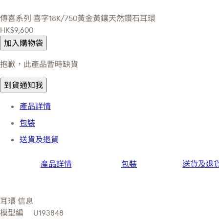
傳喜系列
喜字18K/750黃金黃鑲天然鑽石耳環
HK$9,600
加入購物袋
抱歉，此產品暫時缺貨
到貨通知我
產品詳情
包裝
送貨及退貨
產品詳情
包裝
送貨及退
耳環 信息
模型編
U193848