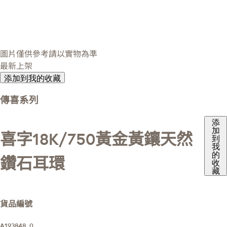
圖片僅供參考請以實物為準
最新上架
添加到我的收藏
傳喜系列
添
加
喜字18K/750黃金黃鑲天然
到
我
的
鑽石耳環
收
藏
貨品編號
A193848_0