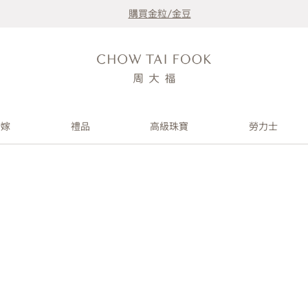
購買金粒/金豆
婚嫁
禮品
高級珠寶
勞力士