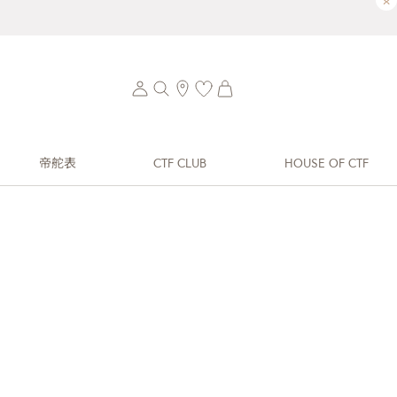
×
帝舵表
CTF CLUB
HOUSE OF CTF