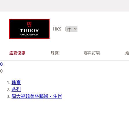
HK$
|
盛夏優惠
珠寶
客戶訂製
0
0
珠寶
系列
周大福韓美林藝術 • 生肖